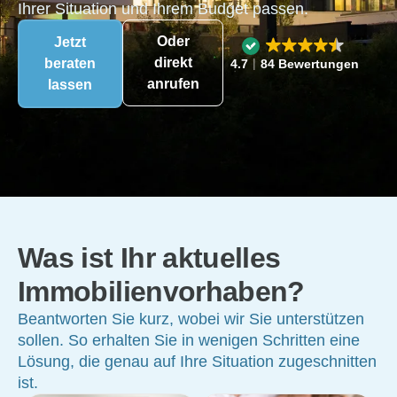
Ihrer Situation und Ihrem Budget passen.
Oder
Jetzt
direkt
beraten
4.7
84 Bewertungen
anrufen
lassen
Was ist Ihr aktuelles
Immobilienvorhaben?
Beantworten Sie kurz, wobei wir Sie unterstützen
sollen. So erhalten Sie in wenigen Schritten eine
Lösung, die genau auf Ihre Situation zugeschnitten
ist.