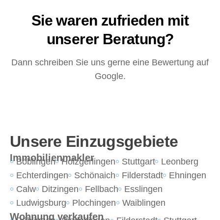
Sie waren zufrieden mit
unserer Beratung?
Dann schreiben Sie uns gerne eine Bewertung auf
Google.
Unsere Einzugsgebiete
Immobilienmakler
Böblingen
Holzgerlingen
Stuttgart
Leonberg
Echterdingen
Schönaich
Filderstadt
Ehningen
Calw
Ditzingen
Fellbach
Esslingen
Ludwigsburg
Plochingen
Waiblingen
Wohnung verkaufen