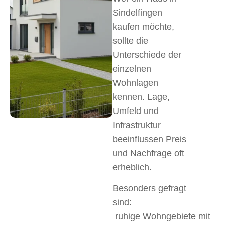
Sindelfingen
kaufen möchte,
sollte die
Unterschiede der
einzelnen
Wohnlagen
kennen. Lage,
Umfeld und
Infrastruktur
beeinflussen Preis
und Nachfrage oft
erheblich.
Besonders gefragt
sind:
ruhige Wohngebiete mit