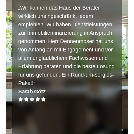
„Wir können das Haus der Berater
„T
wirklich uneingeschränkt jedem
We
empfehlen. Wir haben Dienstleistungen
Be
zur Immobilienfinanzierung in Anspruch
Im
genommen. Herr Dennenmoser hat uns
No
von Anfang an mit Engagement und vor
Ji
allem unglaublichem Fachwissen und
Erfahrung beraten und die beste Lösung
für uns gefunden. Ein Rund-um-sorglos-
Paket!“
Sarah Götz