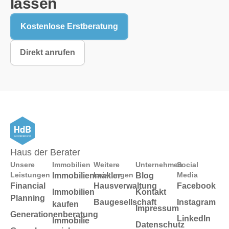
lassen
Kostenlose Erstberatung
Direkt anrufen
Haus der Berater
Unsere
Immobilien
Weitere
Unternehmen
Social
Leistungen
Leistungen
Media
Immobilienmakler
Blog
Financial
Hausverwaltung
Facebook
Immobilien
Kontakt
Planning
Baugesellschaft
Instagram
kaufen
Impressum
Generationenberatung
LinkedIn
Immobilie
Datenschutz