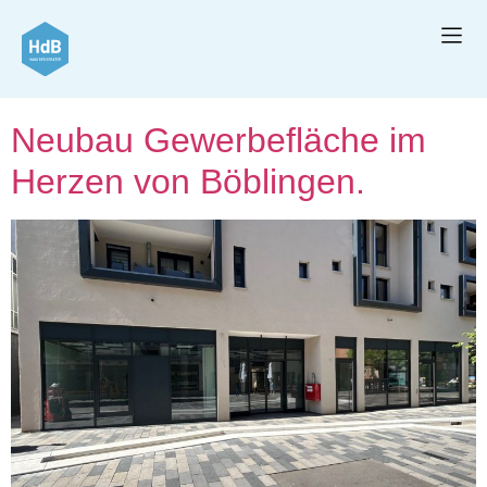
Makler:
Thomas
Schneider
Neubau Gewerbefläche im
Herzen von Böblingen.