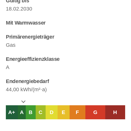
Gültig bis
18.02.2030
Mit Warmwasser
Primärenergieträger
Gas
Energieeffizienzklasse
A
Endenergiebedarf
44,00 kWh/(m²·a)
A+
A
B
C
D
E
F
G
H