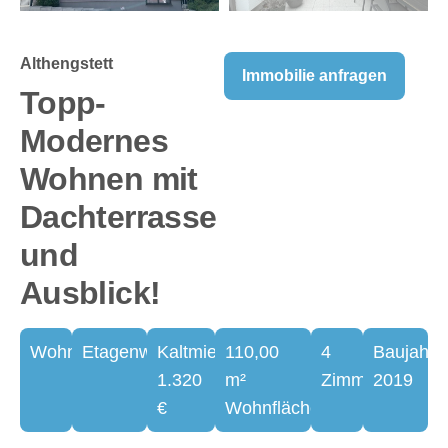
Althengstett
Immobilie anfragen
Topp-
Modernes
Wohnen mit
Dachterrasse
und
Ausblick!
Wohnung
Etagenwohnung
Kaltmiete
110,00
4
Baujahr
1.320
m²
Zimmer
2019
€
Wohnfläche