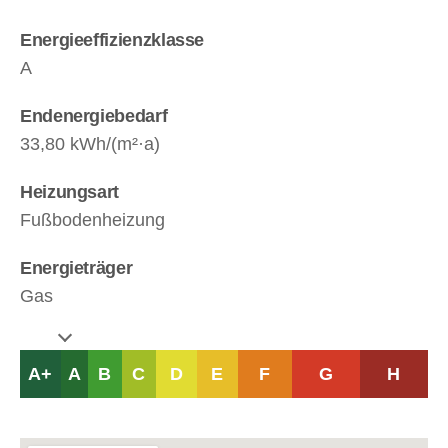
Energieeffizienzklasse
A
Endenergiebedarf
33,80 kWh/(m²·a)
Heizungsart
Fußbodenheizung
Energieträger
Gas
A+
A
B
C
D
E
F
G
H