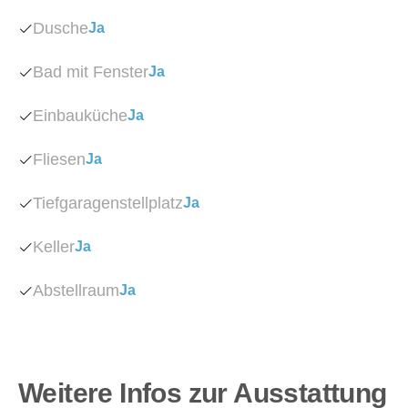
Dusche
Ja
Bad mit Fenster
Ja
Einbauküche
Ja
Fliesen
Ja
Tiefgaragenstellplatz
Ja
Keller
Ja
Abstellraum
Ja
Weitere Infos zur Ausstattung