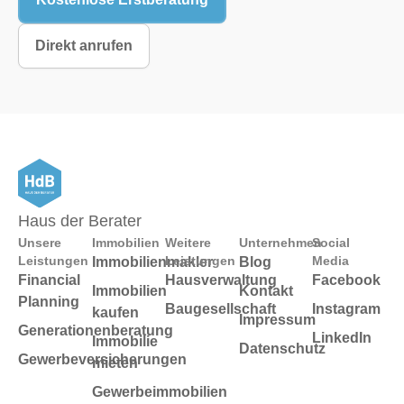
Direkt anrufen
Haus der Berater
Unsere
Immobilien
Weitere
Unternehmen
Social
Leistungen
Leistungen
Media
Immobilienmakler
Blog
Financial
Hausverwaltung
Facebook
Immobilien
Kontakt
Planning
Baugesellschaft
Instagram
kaufen
Impressum
Generationenberatung
LinkedIn
Immobilie
Datenschutz
Gewerbeversicherungen
mieten
Gewerbeimmobilien