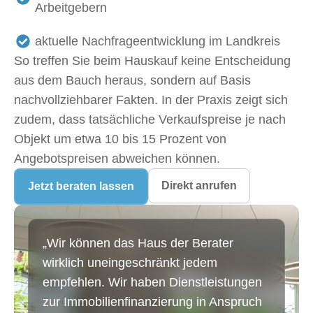
Arbeitgebern
aktuelle Nachfrageentwicklung im Landkreis
So treffen Sie beim Hauskauf keine Entscheidung
aus dem Bauch heraus, sondern auf Basis
nachvollziehbarer Fakten. In der Praxis zeigt sich
zudem, dass tatsächliche Verkaufspreise je nach
Objekt um etwa 10 bis 15 Prozent von
Angebotspreisen abweichen können.
Direkt anrufen
Jetzt beraten lassen
„Wir können das Haus der Berater
„T
wirklich uneingeschränkt jedem
We
empfehlen. Wir haben Dienstleistungen
Be
zur Immobilienfinanzierung in Anspruch
Im