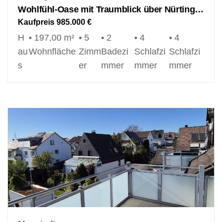
Wohlfühl-Oase mit Traumblick über Nürtingen und die Alb
Kaufpreis
985.000 €
H
• 197,00 m²
• 5
• 2
• 4
• 4
au
Wohnfläche
Zimm
Badezi
Schlafzi
Schlafzi
s
er
mmer
mmer
mmer