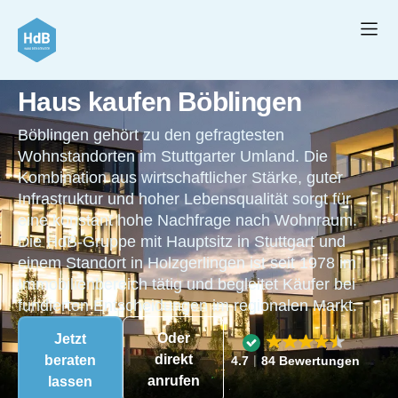
Haus kaufen Böblingen
Böblingen gehört zu den gefragtesten
Wohnstandorten im Stuttgarter Umland. Die
Kombination aus wirtschaftlicher Stärke, guter
Infrastruktur und hoher Lebensqualität sorgt für
eine konstant hohe Nachfrage nach Wohnraum.
Die HdB-Gruppe mit Hauptsitz in Stuttgart und
einem Standort in Holzgerlingen ist seit 1978 im
Immobilienbereich tätig und begleitet Käufer bei
fundierten Entscheidungen im regionalen Markt.
Oder
Jetzt
direkt
beraten
4.7
84 Bewertungen
anrufen
lassen