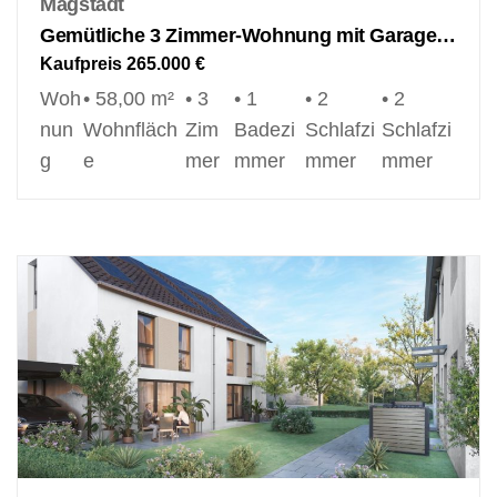
Magstadt
Gemütliche 3 Zimmer-Wohnung mit Garage + Außenstellplatz in Magstadt!
Kaufpreis
265.000 €
Woh
• 58,00 m²
• 3
• 1
• 2
• 2
nun
Wohnfläch
Zim
Badezi
Schlafzi
Schlafzi
g
e
mer
mmer
mmer
mmer