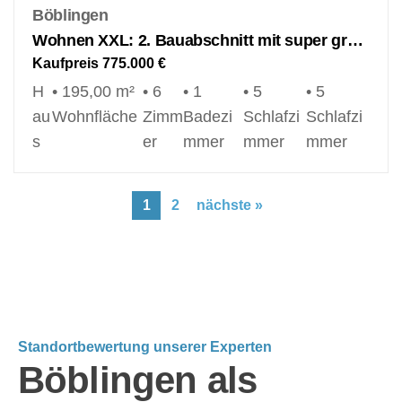
Böblingen
Wohnen XXL: 2. Bauabschnitt mit super großer Doppelhaushälfte in Böblingen Dagersheim!
Kaufpreis
775.000 €
H
• 195,00 m²
• 6
• 1
• 5
• 5
au
Wohnfläche
Zimm
Badezi
Schlafzi
Schlafzi
s
er
mmer
mmer
mmer
1
2
nächste »
Standortbewertung unserer Experten
Böblingen als