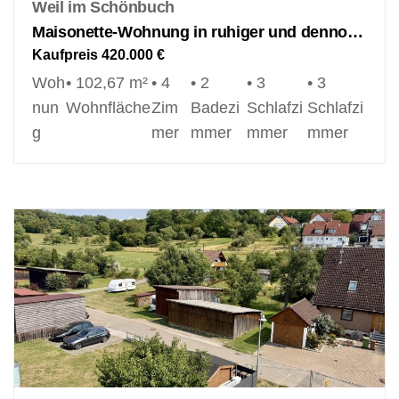
Weil im Schönbuch
Maisonette-Wohnung in ruhiger und dennoch zentraler Lage von Weil im Schönbuch!
Kaufpreis
420.000 €
Woh
• 102,67 m²
• 4
• 2
• 3
• 3
nun
Wohnfläche
Zim
Badezi
Schlafzi
Schlafzi
g
mer
mmer
mmer
mmer