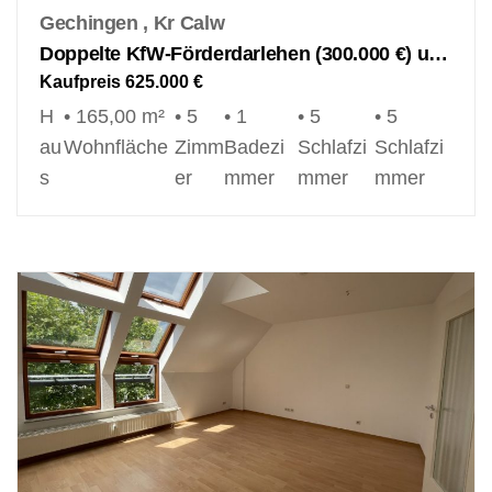
Gechingen , Kr Calw
Doppelte KfW-Förderdarlehen (300.000 €) und somit attraktivste Rate für Ihr massives Effizienzhaus KFW 40 QNG!
Kaufpreis
625.000 €
H
• 165,00 m²
• 5
• 1
• 5
• 5
au
Wohnfläche
Zimm
Badezi
Schlafzi
Schlafzi
s
er
mmer
mmer
mmer